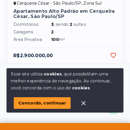
Cerqueira César - São Paulo/SP, Zona Sul
Apartamento Alto Padrão em Cerqueira
César, São Paulo/SP
Dormitórios
3
, sendo
2
suítes
Garagens
2
Área Privativa
100
m²
R$2.900.000,00
Esse site utiliza
cookies
, que possibilitam uma
melhor experiência de navegação.
Ao continuar,
Olá! em posso ajudar?
você concorda com o uso de
cookies
.
Concordo, continuar