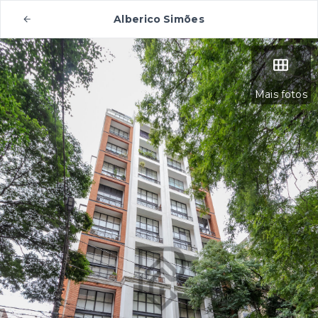
Alberico Simões
Mais fotos