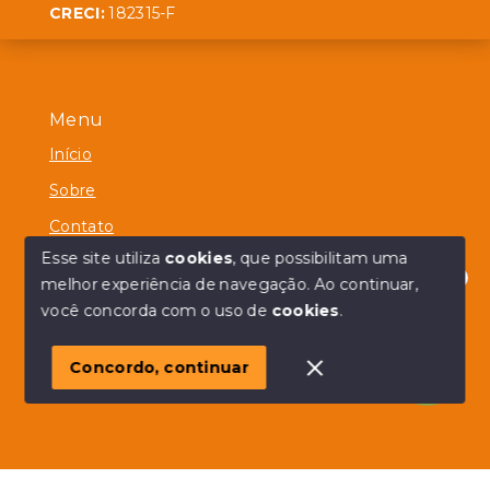
CRECI:
182315-F
Menu
Início
Sobre
Contato
Esse site utiliza
cookies
, que possibilitam uma
melhor experiência de navegação.
Ao continuar,
Olá! em posso ajudar?
você concorda com o uso de
cookies
.
© Copyright 2026 - Alberico Simões - Todos os direitos
reservados
Concordo, continuar
SITE PARA IMOBILIARIA