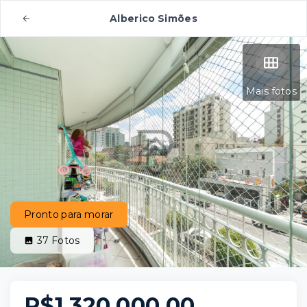
Alberico Simões
Mais fotos
Pronto para morar
37
Fotos
R$1.320.000,00