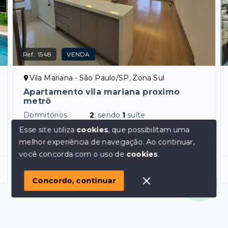
Ref.:
1548
VENDA
Vila Mariana - São Paulo/SP, Zona Sul
Apartamento vila mariana proximo
metrô
Dormitórios
2
, sendo
1
suíte
Garagens
2
Esse site utiliza
cookies
, que possibilitam uma
Área Privativa
67
m²
melhor experiência de navegação.
Ao continuar,
Olá! em posso ajudar?
você concorda com o uso de
cookies
.
R$1.099.000,00
Concordo, continuar