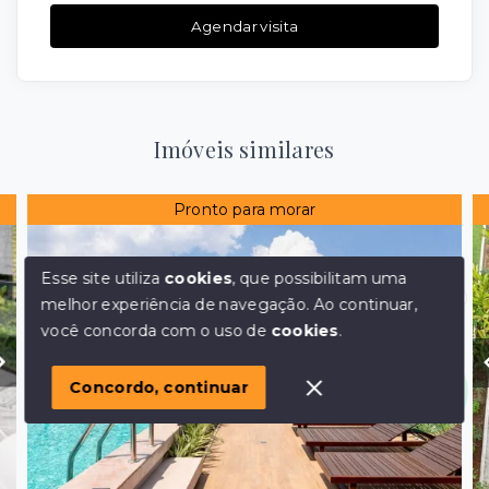
Agendar visita
Imóveis similares
Pronto para morar
Esse site utiliza
cookies
, que possibilitam uma
melhor experiência de navegação.
Ao continuar,
Olá! em posso ajudar?
você concorda com o uso de
cookies
.
Concordo, continuar