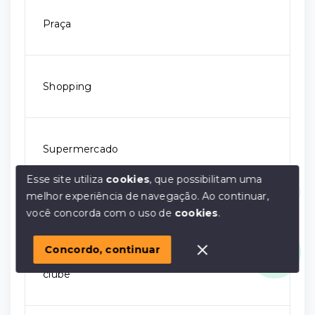
Praça
Shopping
Supermercado
Esse site utiliza
cookies
, que possibilitam uma
melhor experiência de navegação.
Ao continuar,
Olá! em posso ajudar?
Transporte público
você concorda com o uso de
cookies
.
Concordo, continuar
clube