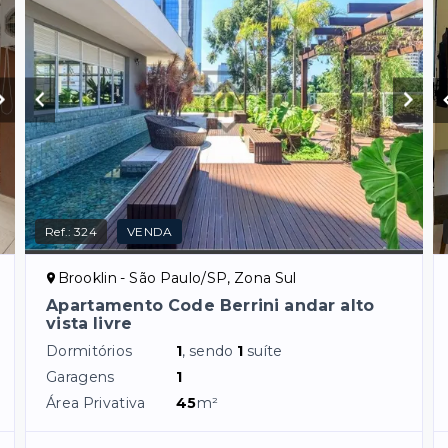
Ref.:
324
VENDA
Brooklin - São Paulo/SP, Zona Sul
Apartamento Code Berrini andar alto
vista livre
Dormitórios
1
, sendo
1
suíte
Garagens
1
Área Privativa
45
m²