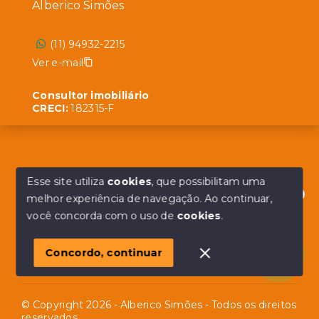
Alberico Simões
(11) 94932-2215
Ver e-mail
Consultor imobiliário
CRECI:
182315-F
Menu
Esse site utiliza
cookies
, que possibilitam uma
melhor experiência de navegação.
Ao continuar,
Início
Olá! em posso ajudar?
você concorda com o uso de
cookies
.
Sobre
Contato
Concordo, continuar
© Copyright 2026 - Alberico Simões - Todos os direitos
reservados