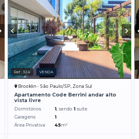
Ref.:
324
VENDA
Brooklin - São Paulo/SP, Zona Sul
Apartamento Code Berrini andar alto
vista livre
Dormitórios
1
, sendo
1
suíte
Garagens
1
Área Privativa
45
m²