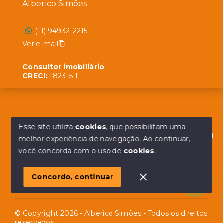
Alberico Simões
(11) 94932-2215
Ver e-mail
Consultor imobiliário
CRECI:
182315-F
Menu
Esse site utiliza
cookies
, que possibilitam uma
melhor experiência de navegação.
Ao continuar,
Início
Olá! em posso ajudar?
você concorda com o uso de
cookies
.
Sobre
Contato
Concordo, continuar
© Copyright 2026 - Alberico Simões - Todos os direitos
reservados