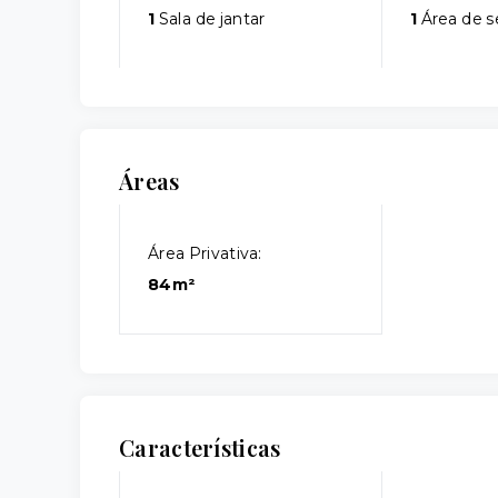
1
Sala de jantar
1
Área de s
Áreas
Área Privativa:
84m²
Características