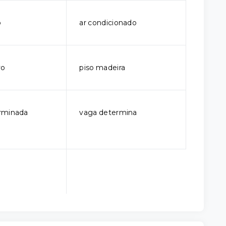
o
ar condicionado
vo
piso madeira
rminada
vaga determina