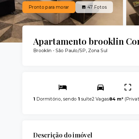
Pronto para morar
47
Fotos
Apartamento brooklin Co
Brooklin - São Paulo/SP, Zona Sul
1
Dormitório, sendo
1
suíte
2 Vagas
84 m²
(
Privat
Descrição do imóvel