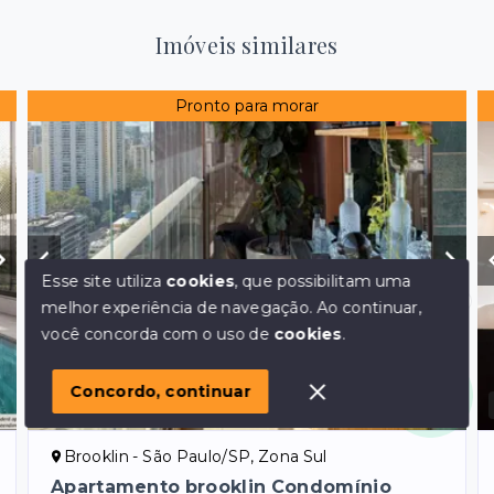
Imóveis similares
Pronto para morar
Esse site utiliza
cookies
, que possibilitam uma
melhor experiência de navegação.
Ao continuar,
Olá! em posso ajudar?
você concorda com o uso de
cookies
.
Concordo, continuar
Ref.:
1454
VENDA
Brooklin - São Paulo/SP, Zona Sul
Apartamento brooklin Condomínio