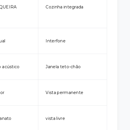
QUEIRA
Cozinha integrada
ual
Interfone
 acústico
Janela teto-chão
ior
Vista permanente
lanato
vista livre