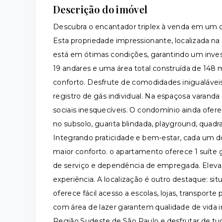
Descrição do imóvel
Descubra o encantador triplex à venda em um do
Esta propriedade impressionante, localizada n
está em ótimas condições, garantindo um in
19 andares e uma área total construída de 148 m
conforto. Desfrute de comodidades inigualáveis
registro de gás individual. Na espaçosa varand
sociais inesquecíveis. O condomínio ainda ofe
no subsolo, guarita blindada, playground, quadra
Integrando praticidade e bem-estar, cada um d
maior conforto. o apartamento oferece 1 suíte 
de serviço e dependência de empregada. Elevad
experiência. A localização é outro destaque: si
oferece fácil acesso a escolas, lojas, transporte 
com área de lazer garantem qualidade de vida 
Região Sudeste de São Paulo e desfrutar de t