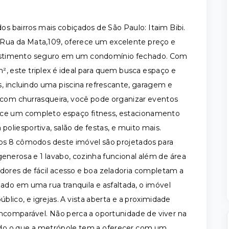
s bairros mais cobiçados de São Paulo: Itaim Bibi.
a Rua da Mata,109, oferece um excelente preço e
vestimento seguro em um condomínio fechado. Com
², este triplex é ideal para quem busca espaço e
, incluindo uma piscina refrescante, garagem e
a com churrasqueira, você pode organizar eventos
rece um completo espaço fitness, estacionamento
 poliesportiva, salão de festas, e muito mais.
os 8 cômodos deste imóvel são projetados para
generosa e 1 lavabo, cozinha funcional além de área
ores de fácil acesso e boa zeladoria completam a
tuado em uma rua tranquila e asfaltada, o imóvel
público, e igrejas. A vista aberta e a proximidade
incomparável. Não perca a oportunidade de viver na
udo o que a metrópole tem a oferecer com um