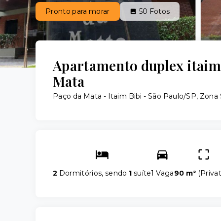
Pronto para morar
50
Fotos
Apartamento duplex itaim
Mata
Paço da Mata -
Itaim Bibi - São Paulo/SP, Zona 
2
Dormitórios, sendo
1
suíte
1 Vaga
90 m²
(
Privat