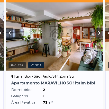
Ref.:
262
VENDA
Itaim Bibi - São Paulo/SP, Zona Sul
Apartamento MARAVILHOSO! itaim bibi
Dormitórios
2
Garagens
1
Área Privativa
73
m²