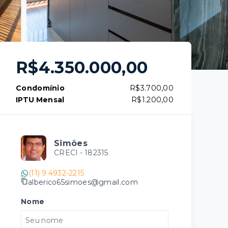
R$4.350.000,00
Condomínio
R$3.700,00
IPTU Mensal
R$1.200,00
Simões
CRECI -
182315
(11) 9 4932-2215
alberico65simoes@gmail.com
Nome