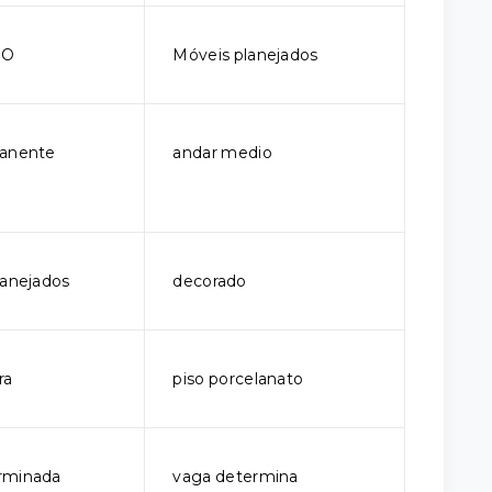
DO
Móveis planejados
manente
andar medio
lanejados
decorado
ra
piso porcelanato
rminada
vaga determina