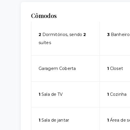
Cômodos
2
Dormitórios, sendo
2
3
Banheiro
suítes
Garagem Coberta
1
Closet
1
Sala de TV
1
Cozinha
1
Sala de jantar
1
Área de s