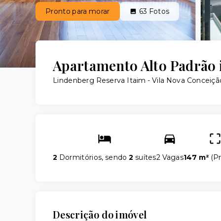
Pronto para morar
63
Fotos
Apartamento Alto Padrão 
Lindenberg Reserva Itaim -
Vila Nova Conceiçã
2
Dormitórios, sendo
2
suítes
2 Vagas
147 m²
(
Pr
Descrição do imóvel