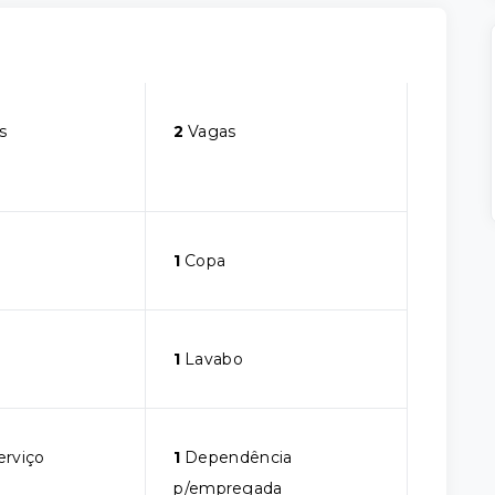
s
2
Vagas
1
Copa
1
Lavabo
erviço
1
Dependência
p/empregada