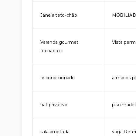
Janela teto-chão
MOBILIA
Varanda gourmet
Vista per
fechada c
ar condicionado
armarios p
hall privativo
piso madei
sala ampliada
vaga Dete