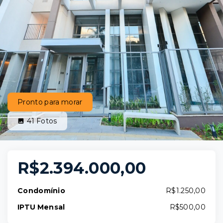
Pronto para morar
41
Fotos
R$2.394.000,00
Condomínio
R$1.250,00
IPTU Mensal
R$500,00