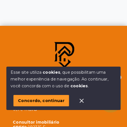
Esse site utiliza
cookies
, que possibilitam uma
melhor experiência de navegação.
Ao continuar,
Olá! em posso ajudar?
você concorda com o uso de
cookies
.
Alberico Simões
Concordo, continuar
(11) 94932-2215
Ver e-mail
Consultor imobiliário