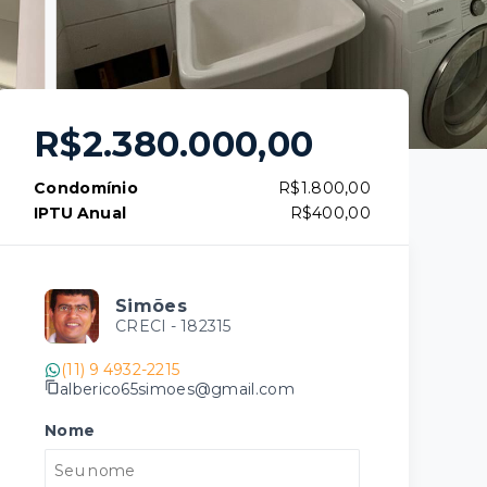
R$2.380.000,00
Condomínio
R$1.800,00
IPTU Anual
R$400,00
Simões
CRECI -
182315
(11) 9 4932-2215
alberico65simoes@gmail.com
Nome