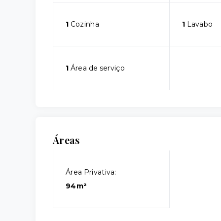
1
Cozinha
1
Lavabo
1
Área de serviço
Áreas
Área Privativa:
94m²