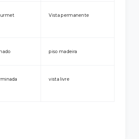
ourmet
Vista permanente
onado
piso madeira
rminada
vista livre