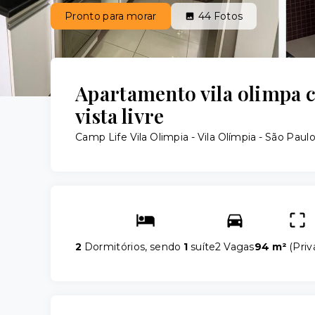
Pronto para morar
44
Fotos
Apartamento vila olimpa 
vista livre
Camp Life Vila Olimpia -
Vila Olímpia - São Paul
2
Dormitórios, sendo
1
suíte
2 Vagas
94 m²
(
Priv