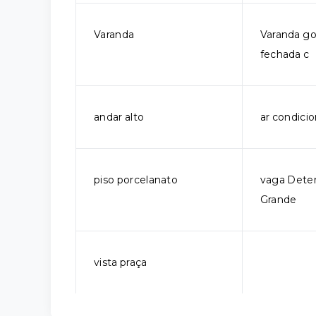
Varanda
Varanda g
fechada c
andar alto
ar condici
piso porcelanato
vaga Dete
Grande
vista praça