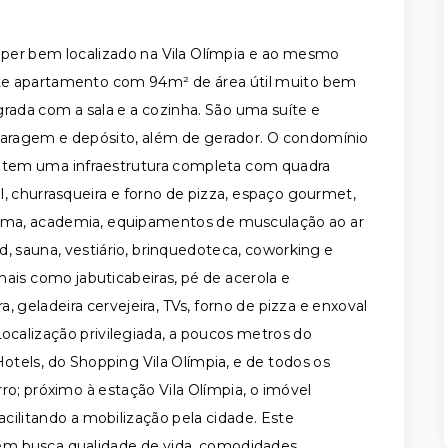
per bem localizado na Vila Olímpia e ao mesmo
te apartamento com 94m² de área útil muito bem
egrada com a sala e a cozinha. São uma suíte e
 garagem e depósito, além de gerador. O condomínio
 tem uma infraestrutura completa com quadra
til, churrasqueira e forno de pizza, espaço gourmet,
 cinema, academia, equipamentos de musculação ao ar
nd, sauna, vestiário, brinquedoteca, coworking e
onais como jabuticabeiras, pé de acerola e
, geladeira cervejeira, TVs, forno de pizza e enxoval
Localização privilegiada, a poucos metros do
tels, do Shopping Vila Olímpia, e de todos os
o; próximo à estação Vila Olímpia, o imóvel
facilitando a mobilização pela cidade. Este
em busca qualidade de vida, comodidades