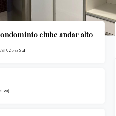
condominio clube andar alto
o/SP, Zona Sul
ativa
)