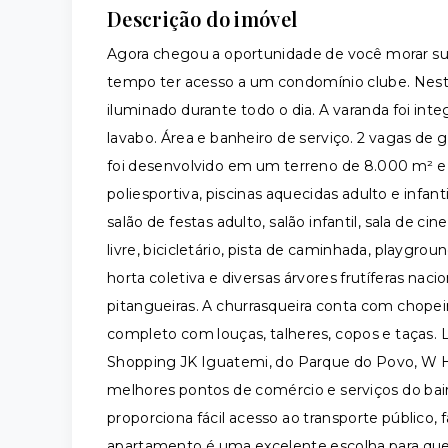
Descrição do imóvel
Agora chegou a oportunidade de você morar su
tempo ter acesso a um condomínio clube. Nes
iluminado durante todo o dia. A varanda foi int
lavabo. Área e banheiro de serviço. 2 vagas de
foi desenvolvido em um terreno de 8.000 m² e
poliesportiva, piscinas aquecidas adulto e infan
salão de festas adulto, salão infantil, sala de
livre, bicicletário, pista de caminhada, playgrou
horta coletiva e diversas árvores frutíferas naci
pitangueiras. A churrasqueira conta com chopeira
completo com louças, talheres, copos e taças. 
Shopping JK Iguatemi, do Parque do Povo, W Ho
melhores pontos de comércio e serviços do bairr
proporciona fácil acesso ao transporte público, 
apartamento é uma excelente escolha para qu