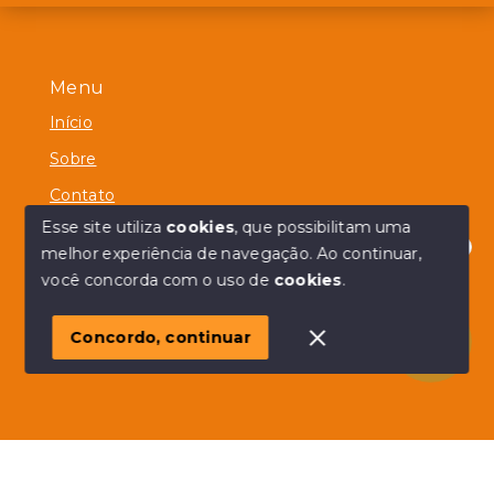
Menu
Início
Sobre
Contato
Esse site utiliza
cookies
, que possibilitam uma
melhor experiência de navegação.
Ao continuar,
Olá! em posso ajudar?
você concorda com o uso de
cookies
.
© Copyright 2026 - Alberico Simões - Todos os direitos
reservados
Concordo, continuar
SITE PARA IMOBILIARIA
Início
Histórico
Favoritos