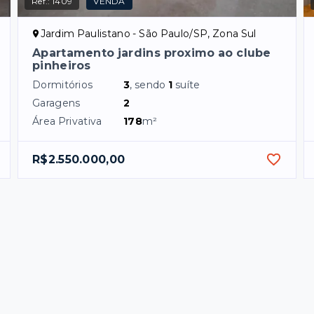
Ref.:
1409
VENDA
Jardim Paulistano - São Paulo/SP, Zona Sul
Apartamento jardins proximo ao clube
pinheiros
Dormitórios
3
, sendo
1
suíte
Garagens
2
Área Privativa
178
m²
R$2.550.000,00