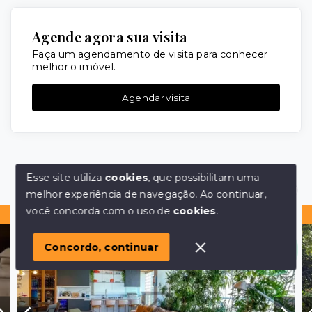
Agende agora sua visita
Faça um agendamento de visita para conhecer
melhor o imóvel.
Agendar visita
Imóveis similares
Esse site utiliza
cookies
, que possibilitam uma
melhor experiência de navegação.
Ao continuar,
Olá! em posso ajudar?
você concorda com o uso de
cookies
.
Pronto para morar
Concordo, continuar