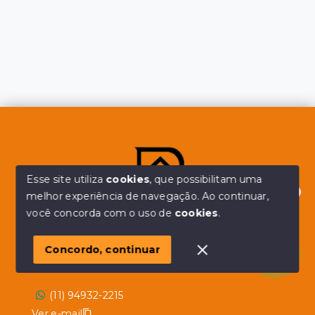
Esse site utiliza
cookies
, que possibilitam uma
melhor experiência de navegação.
Ao continuar,
Olá! em posso ajudar?
você concorda com o uso de
cookies
.
Concordo, continuar
Alberico Simões
(11) 94932-2215
Ver e-mail