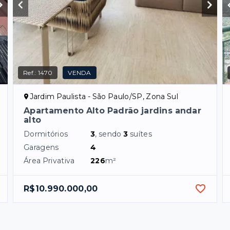
Ref.:
1470
VENDA
Jardim Paulista - São Paulo/SP, Zona Sul
Apartamento Alto Padrão jardins andar
alto
Dormitórios
3
, sendo
3
suítes
Garagens
4
Área Privativa
226
m²
R$10.990.000,00