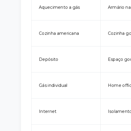
Aquecimento a gás
Armário na
Cozinha americana
Cozinha g
Depósito
Espaço go
Gás individual
Home offi
Internet
Isolamento