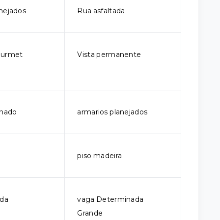
nejados
Rua asfaltada
ourmet
Vista permanente
onado
armarios planejados
piso madeira
ada
vaga Determinada
Grande