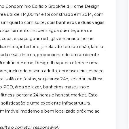
 no Condomínio Edifício Brookfield Home Design
rea útil de 114,00m² e foi construído em 2014, com
 um quarto com suíte, dois banheiros e duas vagas
do apartamento incluem água quente, área de
ada, copa, espaço gourmet, gás encanado, home
icionado, interfone, janelas do teto ao chão, lareira,
acada e sala íntima, proporcionando um ambiente
 Brookfield Home Design Ibirapuera oferece uma
, incluindo piscina adulto, churrasqueira, espaço
, salão de festas, segurança 24h, zelador, política
o PCD, área de lazer, banheiros masculino e
 fitness, portaria 24 horas e honest market. Este
sofisticação e uma excelente infraestrutura.
 um imóvel moderno e bem localizado próximo ao
sulte o corretor responsável.