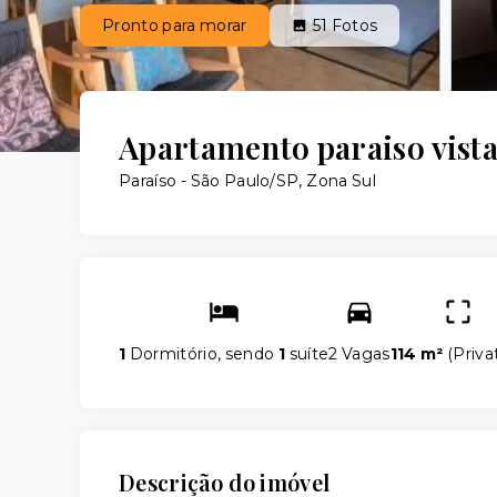
Pronto para morar
51
Fotos
Apartamento paraiso vista
Paraíso - São Paulo/SP, Zona Sul
1
Dormitório, sendo
1
suíte
2 Vagas
114 m²
(
Priva
Descrição do imóvel