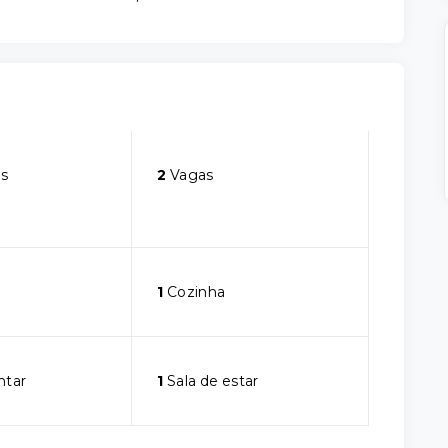
s
2
Vagas
1
Cozinha
ntar
1
Sala de estar