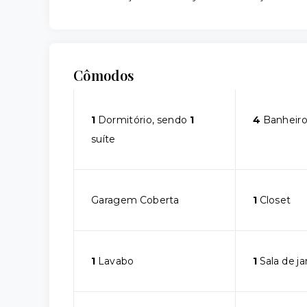
Cômodos
1
Dormitório, sendo
1
4
Banheiro
suíte
Garagem Coberta
1
Closet
1
Lavabo
1
Sala de ja