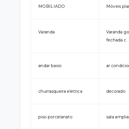
MOBILIADO
Móveis pla
Varanda
Varanda g
fechada c
andar baixo
ar condici
churrasqueira eletrica
decorado
piso porcelanato
sala ampli