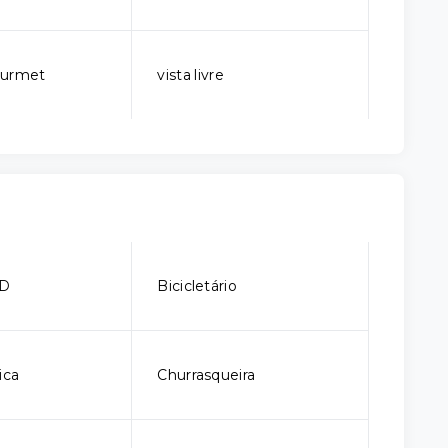
ourmet
vista livre
CD
Bicicletário
ica
Churrasqueira