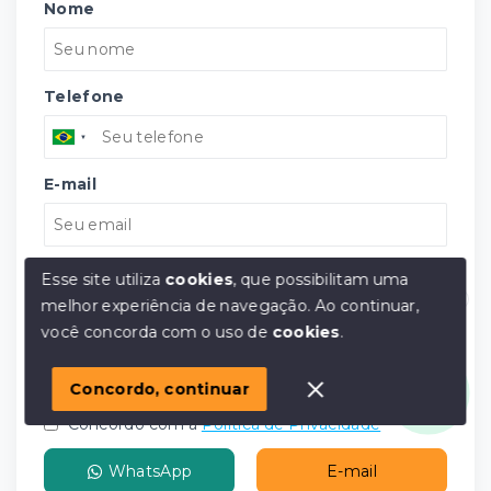
Nome
Telefone
E-mail
Mensagem
Esse site utiliza
cookies
, que possibilitam uma
melhor experiência de navegação.
Ao continuar,
Olá! em posso ajudar?
você concorda com o uso de
cookies
.
Concordo, continuar
Concordo com a
Política de Privacidade
WhatsApp
E-mail