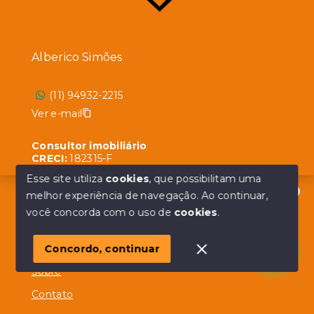
Alberico Simões
(11) 94932-2215
Ver e-mail
Consultor imobiliário
CRECI:
182315-F
Esse site utiliza
cookies
, que possibilitam uma
melhor experiência de navegação.
Ao continuar,
Olá! em posso ajudar?
você concorda com o uso de
cookies
.
Menu
Início
Concordo, continuar
Sobre
Contato