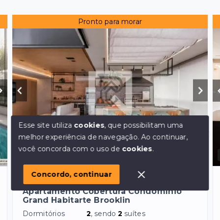
Pronto para morar
Esse site utiliza
cookies
, que possibilitam uma
melhor experiência de navegação.
Ao continuar,
Olá! em posso ajudar?
você concorda com o uso de
cookies
.
Ref.:
1368
VENDA
Concordo, continuar
Brooklin - São Paulo/SP, Zona Sul
Apartamento Cobertura Condomínio
Grand Habitarte Brooklin
Dormitórios
2
, sendo
2
suítes