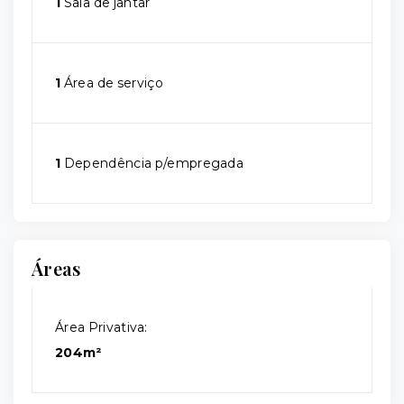
1
Sala de jantar
1
Área de serviço
1
Dependência p/empregada
Áreas
Área Privativa:
204m²