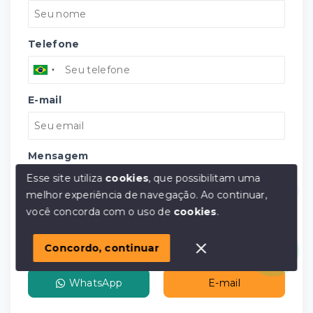
Telefone
E-mail
Mensagem
Esse site utiliza
cookies
, que possibilitam uma
melhor experiência de navegação.
Ao continuar,
Olá! em posso ajudar?
você concorda com o uso de
cookies
.
Concordo, continuar
Concordo com a
Política de Privacidade
WhatsApp
E-mail