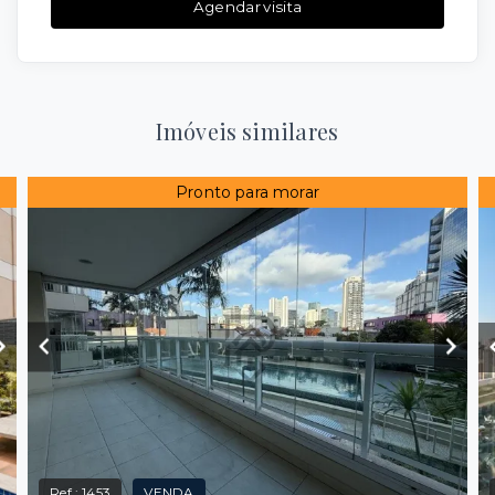
Agendar visita
Imóveis similares
Pronto para morar
Ref.:
1453
VENDA