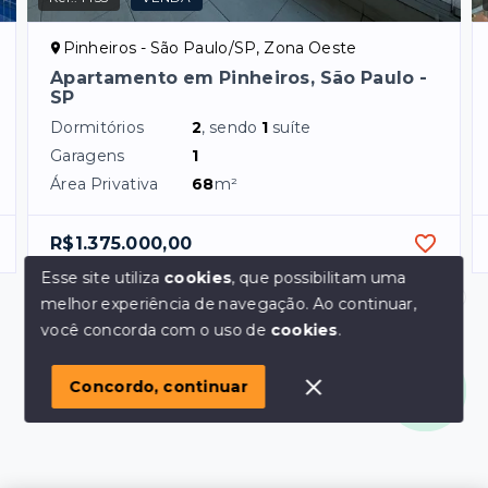
Pinheiros - São Paulo/SP, Zona Oeste
Apartamento em Pinheiros, São Paulo -
SP
Dormitórios
2
, sendo
1
suíte
Garagens
1
Área Privativa
68
m²
R$1.375.000,00
Esse site utiliza
cookies
, que possibilitam uma
melhor experiência de navegação.
Ao continuar,
Olá! em posso ajudar?
você concorda com o uso de
cookies
.
Concordo, continuar