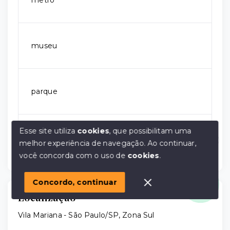
metrô
museu
parque
Esse site utiliza
cookies
, que possibilitam uma
principais avenidas
melhor experiência de navegação.
Ao continuar,
Olá! em posso ajudar?
você concorda com o uso de
cookies
.
Concordo, continuar
Localização
Vila Mariana - São Paulo/SP, Zona Sul