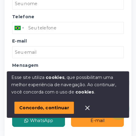
Telefone
E-mail
Mensagem
Esse site utiliza
cookies
, que possibilitam uma
melhor experiência de navegação.
Ao continuar,
Olá! em posso ajudar?
você concorda com o uso de
cookies
.
Concordo com a
Política de Privacidade
Concordo, continuar
WhatsApp
E-mail