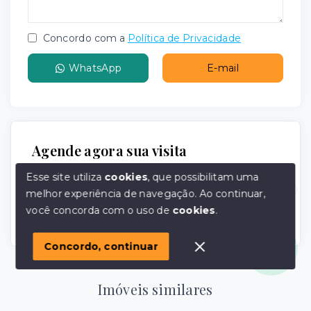
Concordo com a
Política de Privacidade
WhatsApp
E-mail
Agende agora sua visita
Faça um agendamento de visita para conhecer
Esse site utiliza
cookies
, que possibilitam uma
melhor o imóvel.
melhor experiência de navegação.
Ao continuar,
Olá! em posso ajudar?
você concorda com o uso de
cookies
.
Agendar visita
Concordo, continuar
Imóveis similares