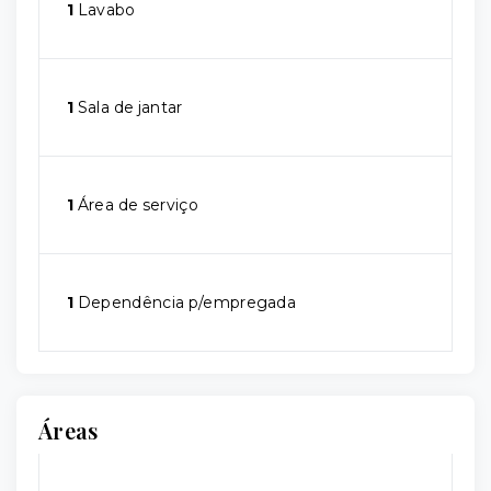
1
Lavabo
1
Sala de jantar
1
Área de serviço
1
Dependência p/empregada
Áreas