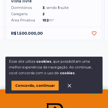
vista livre
Dormitórios
3
, sendo
1
suíte
Garagens
2
Área Privativa
102
m²
R$1.500.000,00
Esse site utiliza
cookies
, que possibilitam uma
melhor experiência de navegação.
Ao continuar,
Olá! em posso ajudar?
você concorda com o uso de
cookies
.
Concordo, continuar