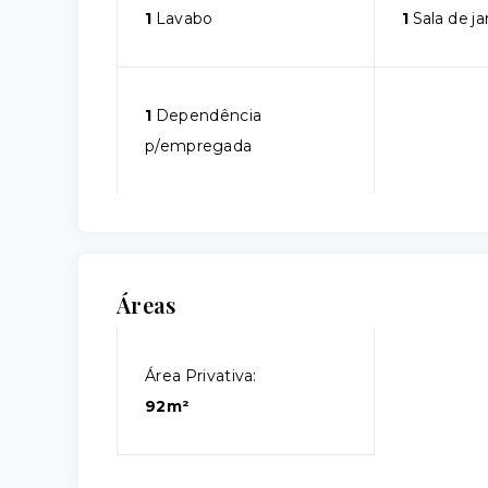
1
Lavabo
1
Sala de ja
1
Dependência
p/empregada
Áreas
Área Privativa:
92m²