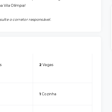
a Vila Olímpia!
sulte o corretor responsável.
s
2
Vagas
1
Cozinha