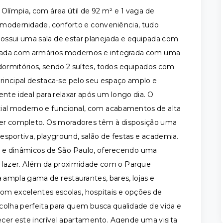
Olímpia, com área útil de 92 m² e 1 vaga de
modernidade, conforto e conveniência, tudo
ossui uma sala de estar planejada e equipada com
ipada com armários modernos e integrada com uma
 dormitórios, sendo 2 suítes, todos equipados com
principal destaca-se pelo seu espaço amplo e
e ideal para relaxar após um longo dia. O
al moderno e funcional, com acabamentos de alta
azer completo. Os moradores têm à disposição uma
esportiva, playground, salão de festas e academia.
os e dinâmicos de São Paulo, oferecendo uma
e lazer. Além da proximidade com o Parque
 ampla gama de restaurantes, bares, lojas e
om excelentes escolas, hospitais e opções de
olha perfeita para quem busca qualidade de vida e
ecer este incrível apartamento. Agende uma visita