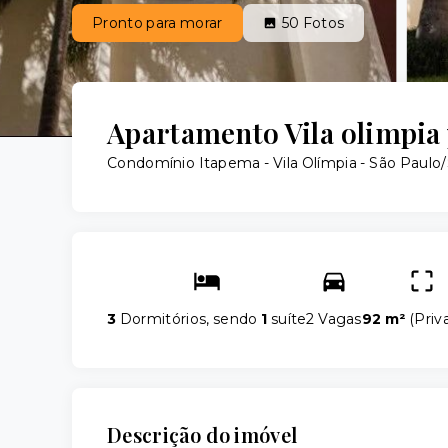
Pronto para morar
50
Fotos
Apartamento Vila olimpia
Condomínio Itapema -
Vila Olímpia - São Paulo
3
Dormitórios, sendo
1
suíte
2 Vagas
92 m²
(
Priv
Descrição do imóvel