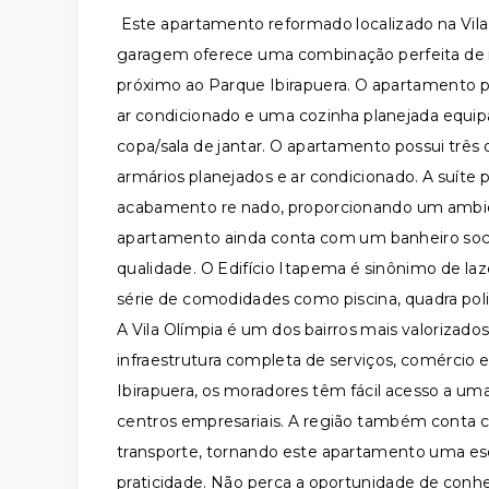
Este apartamento reformado localizado na Vila 
garagem oferece uma combinação perfeita de 
próximo ao Parque Ibirapuera. O apartamento p
ar condicionado e uma cozinha planejada equ
copa/sala de jantar. O apartamento possui três
armários planejados e ar condicionado. A suíte 
acabamento re nado, proporcionando um ambient
apartamento ainda conta com um banheiro soci
qualidade. O Edifício Itapema é sinônimo de l
série de comodidades como piscina, quadra poli
A Vila Olímpia é um dos bairros mais valorizad
infraestrutura completa de serviços, comércio 
Ibirapuera, os moradores têm fácil acesso a uma
centros empresariais. A região também conta c
transporte, tornando este apartamento uma esc
praticidade. Não perca a oportunidade de conh