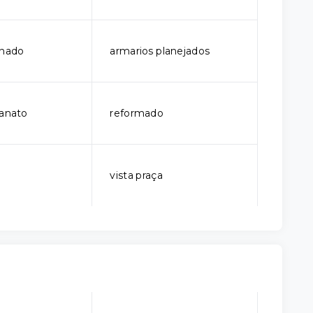
onado
armarios planejados
lanato
reformado
vista praça