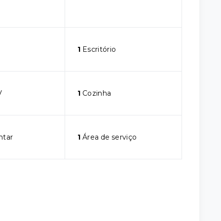
1
Escritório
V
1
Cozinha
ntar
1
Área de serviço