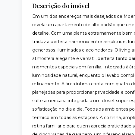
Descrição do imóvel
Em um dos endereços mais desejados de Moema
revela um apartamento de alto padrão que une
detalhe. Com uma planta extremamente bem di
traduz a perfeita harmonia entre amplitude, fu
generosos, iluminados e acolhedores. O living 
atmosfera elegante e versátil, perfeita tanto p
momentos especiais em família. Integrada à áre
luminosidade natural, enquanto o lavabo comp
refinamento. A área íntima conta com quatro d
planejadas para proporcionar privacidade e con
suíte americana integrada a um closet super e
sofisticação no dia a dia. Todos os ambientes 
térmico em todas as estações. A cozinha, ampla 
rotina familiar e para quem aprecia praticidade
de cinco vagas de garagem, um diferencial raro