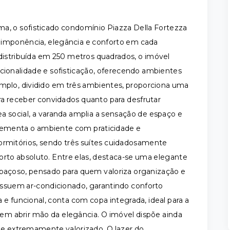
, o sofisticado condomínio Piazza Della Fortezza
 imponência, elegância e conforto em cada
stribuída em 250 metros quadrados, o imóvel
ncionalidade e sofisticação, oferecendo ambientes
amplo, dividido em três ambientes, proporciona uma
ara receber convidados quanto para desfrutar
a social, a varanda amplia a sensação de espaço e
lementa o ambiente com praticidade e
ormitórios, sendo três suítes cuidadosamente
forto absoluto. Entre elas, destaca-se uma elegante
spaçoso, pensado para quem valoriza organização e
possuem ar-condicionado, garantindo conforto
e funcional, conta com copa integrada, ideal para a
 sem abrir mão da elegância. O imóvel dispõe ainda
 e extremamente valorizado. O lazer do