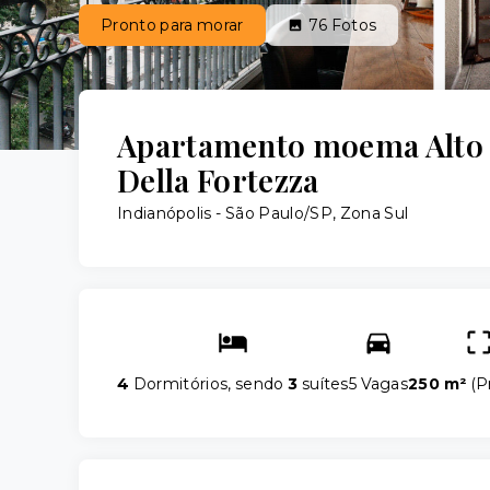
Pronto para morar
76
Fotos
Apartamento moema Alto 
Della Fortezza
Indianópolis - São Paulo/SP, Zona Sul
4
Dormitórios, sendo
3
suítes
5 Vagas
250 m²
(
P