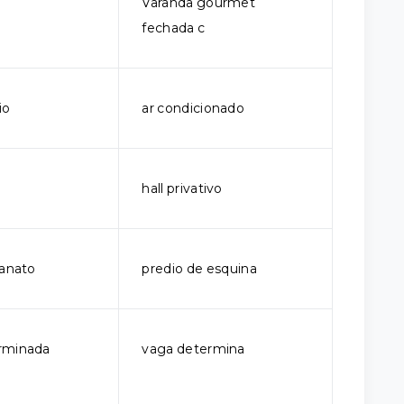
Varanda gourmet
fechada c
io
ar condicionado
hall privativo
lanato
predio de esquina
rminada
vaga determina