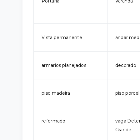
Portaria
Varanda
Vista permanente
andar med
armarios planejados
decorado
piso madeira
piso porce
reformado
vaga Dete
Grande