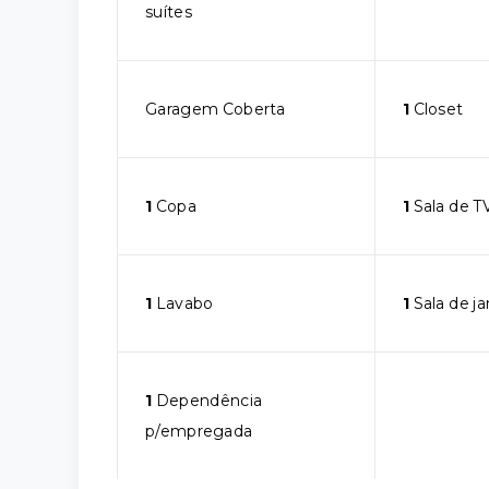
suítes
Garagem Coberta
1
Closet
1
Copa
1
Sala de T
1
Lavabo
1
Sala de ja
1
Dependência
p/empregada