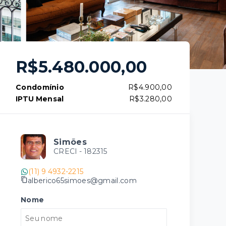
R$5.480.000,00
Condomínio
R$4.900,00
IPTU Mensal
R$3.280,00
Simões
CRECI -
182315
(11) 9 4932-2215
alberico65simoes@gmail.com
Nome