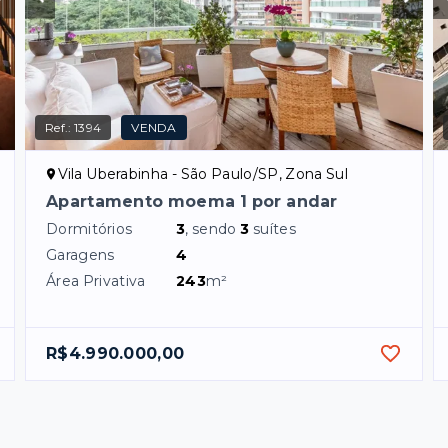
Ref.:
1394
VENDA
Vila Uberabinha - São Paulo/SP, Zona Sul
Apartamento moema 1 por andar
Dormitórios
3
, sendo
3
suítes
Garagens
4
Área Privativa
243
m²
R$4.990.000,00