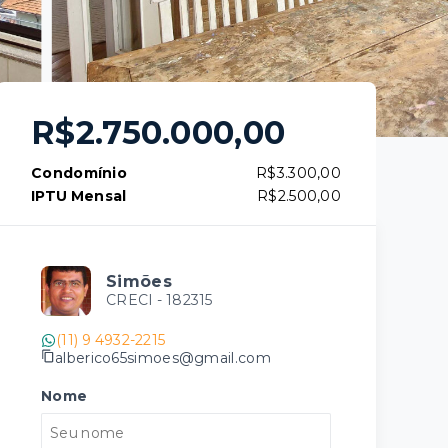
R$2.750.000,00
Condomínio
R$3.300,00
IPTU Mensal
R$2.500,00
Simões
CRECI -
182315
(11) 9 4932-2215
alberico65simoes@gmail.com
Nome