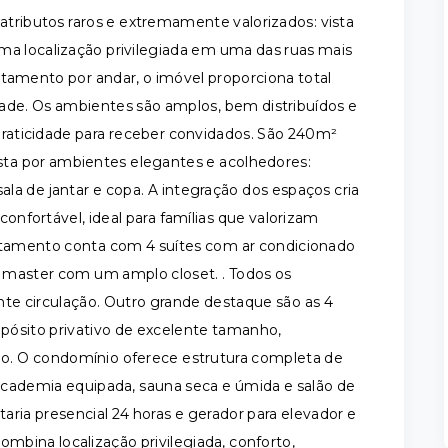
ributos raros e extremamente valorizados: vista
 uma localização privilegiada em uma das ruas mais
tamento por andar, o imóvel proporciona total
dade. Os ambientes são amplos, bem distribuídos e
 praticidade para receber convidados. São 240m²
ta por ambientes elegantes e acolhedores:
sala de jantar e copa. A integração dos espaços cria
fortável, ideal para famílias que valorizam
artamento conta com 4 suítes com ar condicionado
 master com um amplo closet. . Todos os
te circulação. Outro grande destaque são as 4
epósito privativo de excelente tamanho,
ão. O condomínio oferece estrutura completa de
, academia equipada, sauna seca e úmida e salão de
ia presencial 24 horas e gerador para elevador e
bina localização privilegiada, conforto,