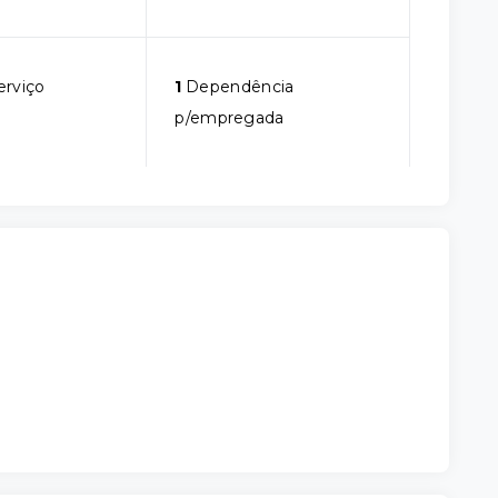
erviço
1
Dependência
p/empregada