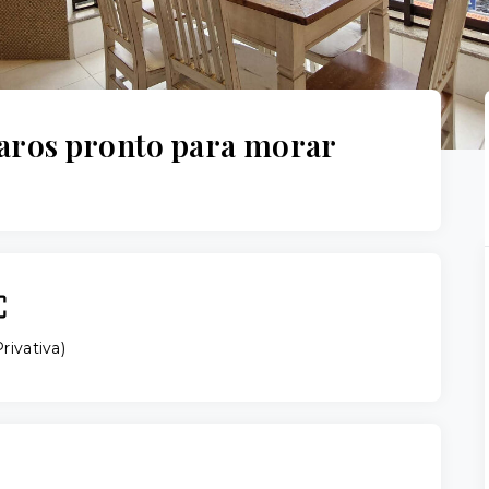
ros pronto para morar
rivativa
)