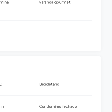
rmina
varanda gourmet
CD
Bicicletário
ira
Condomínio fechado