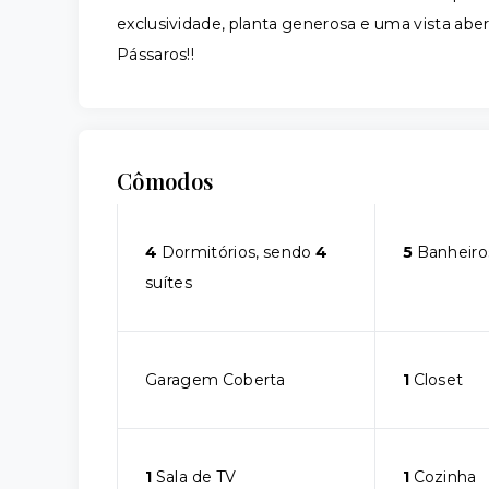
exclusividade, planta generosa e uma vista a
Pássaros!!
Cômodos
4
Dormitórios, sendo
4
5
Banheiro
suítes
Garagem Coberta
1
Closet
1
Sala de TV
1
Cozinha