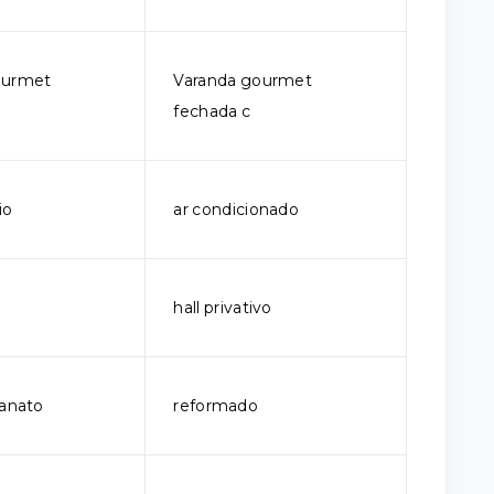
ourmet
Varanda gourmet
fechada c
io
ar condicionado
hall privativo
lanato
reformado