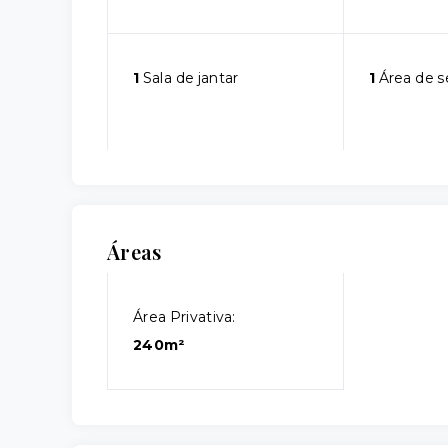
1
Sala de jantar
1
Área de s
Áreas
Área Privativa:
240m²