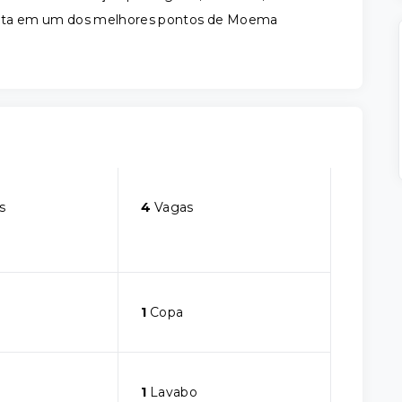
berta em um dos melhores pontos de Moema
s
4
Vagas
1
Copa
1
Lavabo