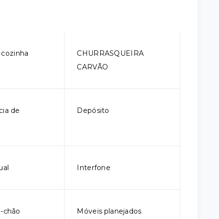
 cozinha
CHURRASQUEIRA
CARVÃO
ia de
Depósito
ual
Interfone
o-chão
Móveis planejados