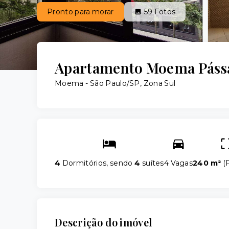
Pronto para morar
59
Fotos
Apartamento Moema Pássa
Moema - São Paulo/SP, Zona Sul
4
Dormitórios, sendo
4
suítes
4 Vagas
240 m²
(
P
Descrição do imóvel