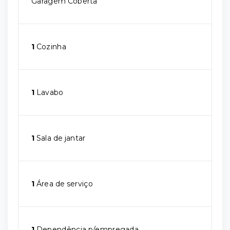
Garagem Coberta
1
Cozinha
1
Lavabo
1
Sala de jantar
1
Área de serviço
1
Dependência p/empregada