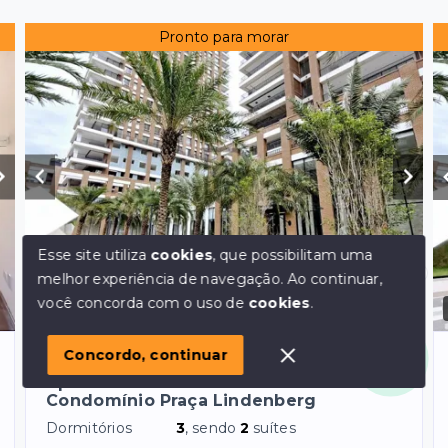
Pronto para morar
Esse site utiliza
cookies
, que possibilitam uma
melhor experiência de navegação.
Ao continuar,
Olá! em posso ajudar?
você concorda com o uso de
cookies
.
Ref.:
782
VENDA
Itaim Bibi - São Paulo/SP, Zona Sul
Concordo, continuar
Apartamento Decorado Alto Padrão
Condomínio Praça Lindenberg
Dormitórios
3
, sendo
2
suítes