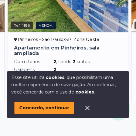
Ref.:
1186
VENDA
Pinheiros - São Paulo/SP, Zona Oeste
Apartamento em Pinheiros, sala
ampliada
Dormitórios
2
, sendo
2
suítes
Garagens
2
Área Privativa
140
m²
Esse site utiliza
cookies
, que possibilitam uma
melhor experiência de navegação.
Ao continuar,
Olá! em posso ajudar?
você concorda com o uso de
cookies
.
R$2.900.000,00
Concordo, continuar