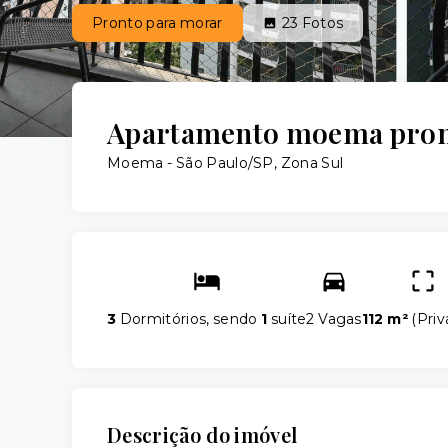
Pronto para morar
23
Fotos
Apartamento moema pron
Moema - São Paulo/SP, Zona Sul
3
Dormitórios, sendo
1
suíte
2 Vagas
112 m²
(
Priv
Descrição do imóvel