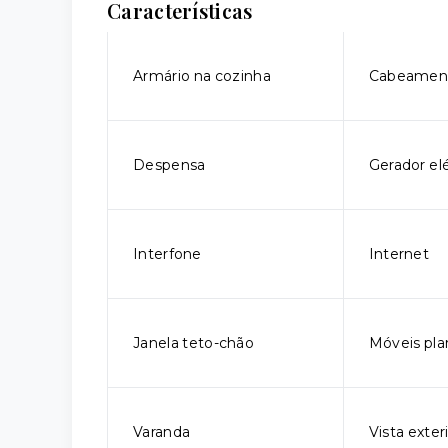
Características
Armário na cozinha
Cabeament
Despensa
Gerador elé
Interfone
Internet
Janela teto-chão
Móveis pla
Varanda
Vista exter