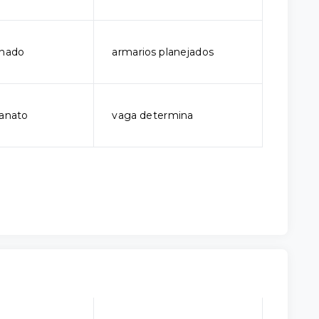
onado
armarios planejados
lanato
vaga determina