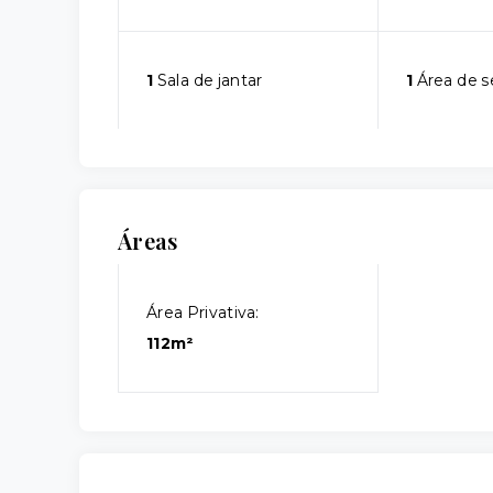
1
Sala de jantar
1
Área de s
Áreas
Área Privativa:
112m²