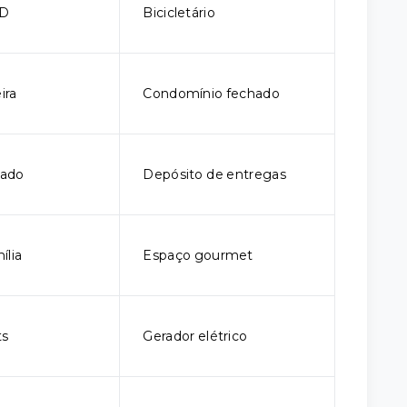
CD
Bicicletário
ira
Condomínio fechado
hado
Depósito de entregas
ília
Espaço gourmet
ts
Gerador elétrico