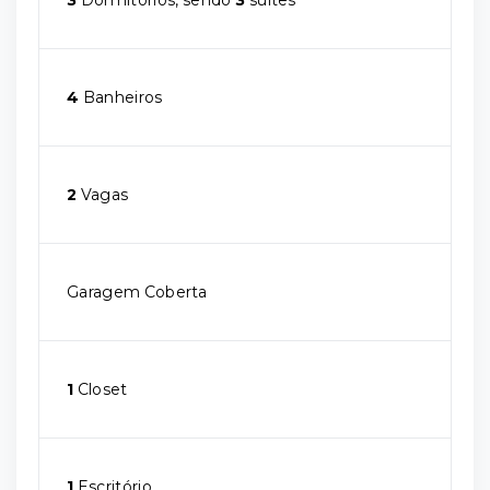
3
Dormitórios, sendo
3
suítes
4
Banheiros
2
Vagas
Garagem Coberta
1
Closet
1
Escritório