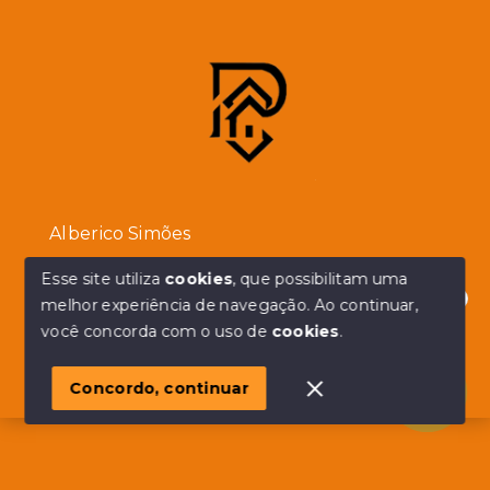
Alberico Simões
Esse site utiliza
cookies
, que possibilitam uma
(11) 94932-2215
melhor experiência de navegação.
Ao continuar,
Ver e-mail
Olá! em posso ajudar?
você concorda com o uso de
cookies
.
Consultor imobiliário
Concordo, continuar
CRECI:
182315-F