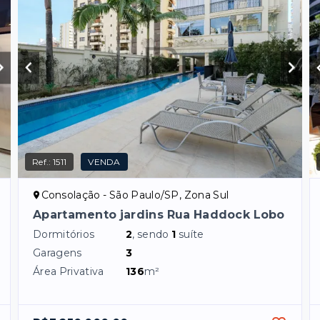
Ref.:
1511
VENDA
Consolação - São Paulo/SP, Zona Sul
Apartamento jardins Rua Haddock Lobo
Dormitórios
2
, sendo
1
suíte
Garagens
3
Área Privativa
136
m²