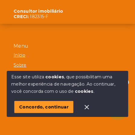
Consultor imobiliário
CRECI:
182315-F
Menu
Início
Sobre
Contato
Esse site utiliza
cookies
, que possibilitam uma
melhor experiência de navegação.
Ao continuar,
Olá! em posso ajudar?
você concorda com o uso de
cookies
.
© Copyright 2026 - Alberico Simões - Todos os direitos
reservados
Concordo, continuar
SITE PARA IMOBILIARIA