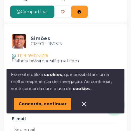
Compartilhar
Simões
CRECI -
182315
(11) 9 4932-2215
alberico65simoes@gmail.com
Nome
Esse site utiliza
cookies
, que possibilitam uma
melhor experiência de navegação.
Ao continuar,
Olá! em posso ajudar?
você concorda com o uso de
cookies
.
Telefone
Concordo, continuar
E-mail