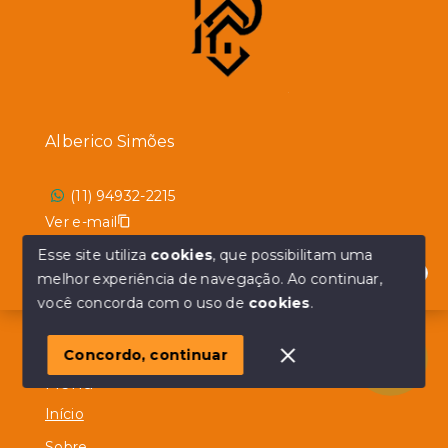
Alberico Simões
(11) 94932-2215
Ver e-mail
Esse site utiliza
cookies
, que possibilitam uma
Consultor imobiliário
melhor experiência de navegação.
Ao continuar,
CRECI:
182315-F
Olá! em posso ajudar?
você concorda com o uso de
cookies
.
Concordo, continuar
Menu
Início
Sobre