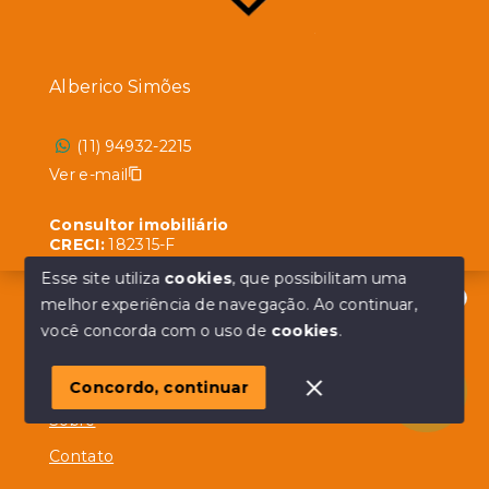
Alberico Simões
(11) 94932-2215
Ver e-mail
Consultor imobiliário
CRECI:
182315-F
Esse site utiliza
cookies
, que possibilitam uma
melhor experiência de navegação.
Ao continuar,
Olá! em posso ajudar?
você concorda com o uso de
cookies
.
Menu
Início
Concordo, continuar
Sobre
Contato