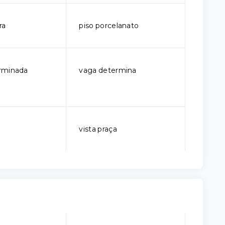
ra
piso porcelanato
rminada
vaga determina
vista praça