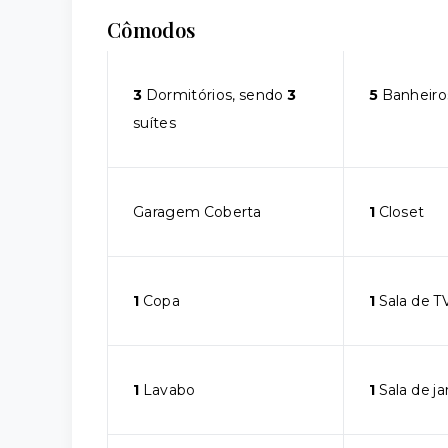
Cômodos
3
Dormitórios, sendo
3
5
Banheiro
suítes
Garagem Coberta
1
Closet
1
Copa
1
Sala de T
1
Lavabo
1
Sala de ja