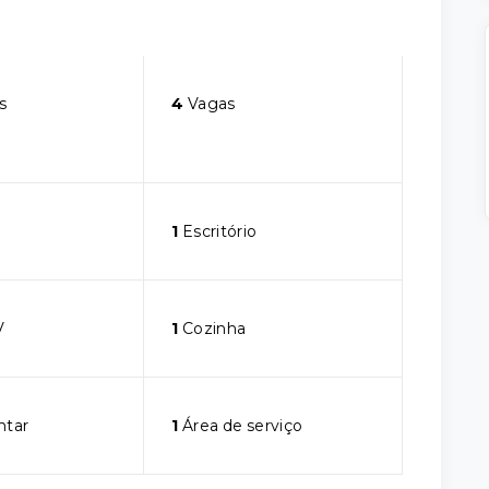
s
4
Vagas
1
Escritório
V
1
Cozinha
ntar
1
Área de serviço