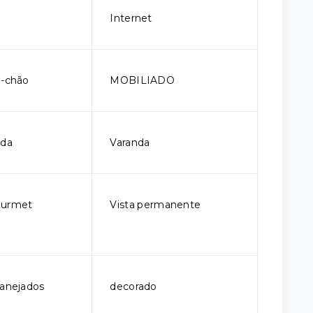
Internet
o-chão
MOBILIADO
ada
Varanda
ourmet
Vista permanente
lanejados
decorado