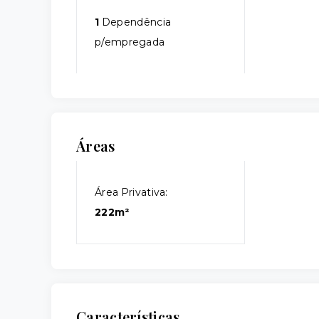
1
Dependência
p/empregada
Áreas
Área Privativa:
222m²
Características