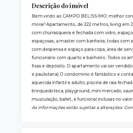
Descrição do imóvel
Bem vindo ao CAMPO BELISSIMO: melhor condo
morar! Apartamento, de 222 metros, living em 2
com churrasqueira e fechada com vidro, espaço p
espaçosas, a master com banheira, todas com e
com despensa e espaço para copa, área de ser
funcionário com quarto e banheiro. Todos os 
fixas e depósito. O apartamento vai ser vendid
e paulistana) O condominio é fantástico e cont
aquecida infantil e adulto, piscina de raia fec
brinquedoteca, playground, mini mercado, sauna
musculação, ballet, e funcional inclusas no valo
As informações estão sujeitas a alterações. Con