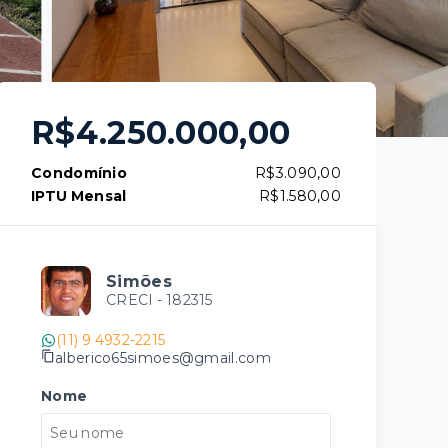
R$4.250.000,00
Condomínio
R$3.090,00
IPTU Mensal
R$1.580,00
Simões
CRECI -
182315
(11) 9 4932-2215
alberico65simoes@gmail.com
Nome