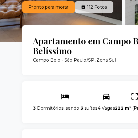
Pronto para morar
112
Fotos
Apartamento em Campo 
Belíssimo
Campo Belo - São Paulo/SP, Zona Sul
3
Dormitórios, sendo
3
suítes
4 Vagas
222 m²
(
Pr