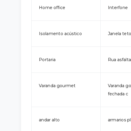
Home office
Interfone
Isolamento acústico
Janela tet
Portaria
Rua asfalt
Varanda gourmet
Varanda g
fechada c
andar alto
armarios p