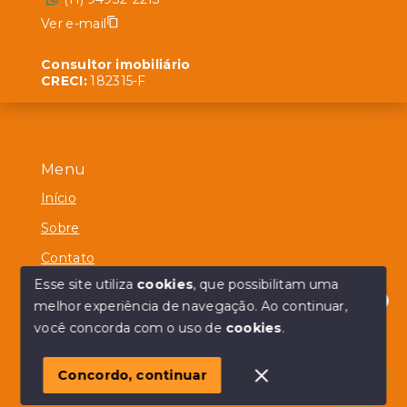
Ver e-mail
Consultor imobiliário
CRECI:
182315-F
Menu
Início
Sobre
Contato
Esse site utiliza
cookies
, que possibilitam uma
melhor experiência de navegação.
Ao continuar,
Olá! em posso ajudar?
você concorda com o uso de
cookies
.
© Copyright 2026 - Alberico Simões - Todos os direitos
reservados
Concordo, continuar
SITE PARA IMOBILIARIA