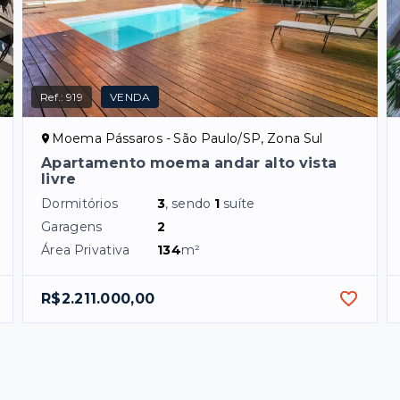
Ref.:
919
VENDA
Moema Pássaros - São Paulo/SP, Zona Sul
Apartamento moema andar alto vista
livre
Dormitórios
3
, sendo
1
suíte
Garagens
2
Área Privativa
134
m²
R$2.211.000,00