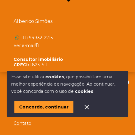
Alberico Simões
(11) 94932-2215
Ver e-mail
Consultor imobiliário
CRECI:
182315-F
Esse site utiliza
cookies
, que possibilitam uma
melhor experiência de navegação.
Ao continuar,
Olá! em posso ajudar?
você concorda com o uso de
cookies
.
Menu
Início
Concordo, continuar
Sobre
Contato