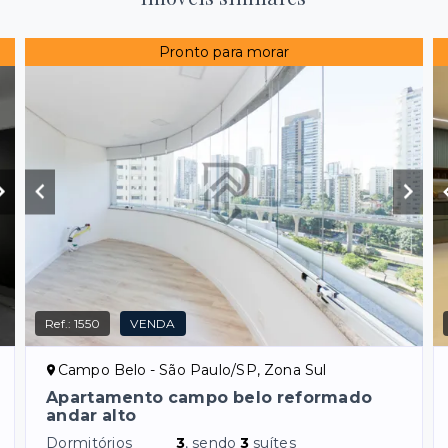
Pronto para morar
Ref.:
1550
VENDA
Campo Belo - São Paulo/SP, Zona Sul
Apartamento campo belo reformado
andar alto
Dormitórios
3
, sendo
3
suítes