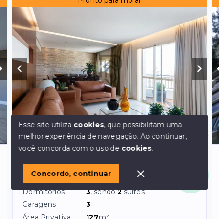
Pronto para morar
Esse site utiliza
cookies
, que possibilitam uma
Ref.:
1542
VENDA
melhor experiência de navegação.
Ao continuar,
Olá! em posso ajudar?
você concorda com o uso de
cookies
.
Chacara Klabin - São Paulo/SP, Zona Sul
apartamento chacara klabin pronto para
Concordo, continuar
morar
Dormitórios
3
, sendo
2
suítes
Garagens
3
Área Privativa
127
m²