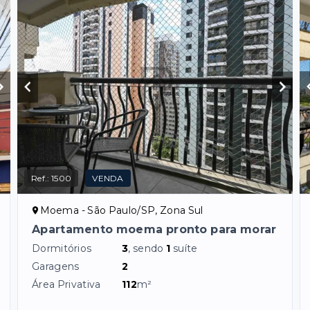
Ref.:
1500
VENDA
Moema - São Paulo/SP, Zona Sul
Apartamento moema pronto para morar
Dormitórios
3
, sendo
1
suíte
Garagens
2
Área Privativa
112
m²