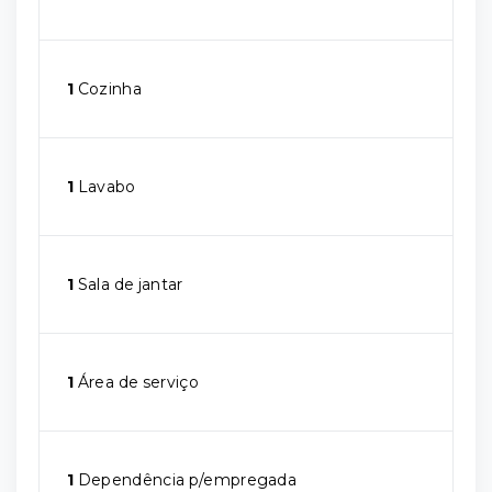
1
Cozinha
1
Lavabo
1
Sala de jantar
1
Área de serviço
1
Dependência p/empregada