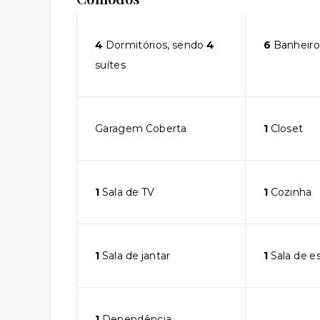
4
Dormitórios, sendo
4
6
Banheiro
suítes
Garagem Coberta
1
Closet
1
Sala de TV
1
Cozinha
1
Sala de jantar
1
Sala de e
1
Dependência