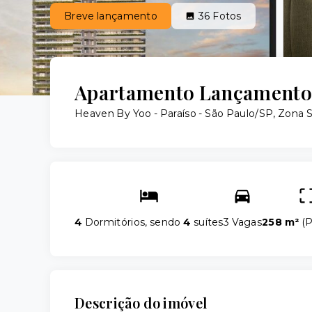
Breve lançamento
36
Fotos
Apartamento Lançamento 
Heaven By Yoo -
Paraíso - São Paulo/SP, Zona S
4
Dormitórios, sendo
4
suítes
3 Vagas
258 m²
(
P
Descrição do imóvel