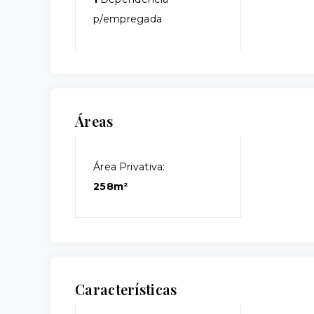
p/empregada
Áreas
Área Privativa:
258m²
Características