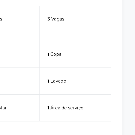
s
3
Vagas
1
Copa
1
Lavabo
star
1
Área de serviço