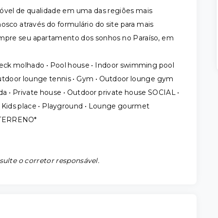
móvel de qualidade em uma das regiões mais
osco através do formulário do site para mais
mpre seu apartamento dos sonhos no Paraíso, em
Deck molhado • Pool house • Indoor swimming pool
 Outdoor lounge tennis • Gym • Outdoor lounge gym
 • Private house • Outdoor private house SOCIAL •
• Kids place • Playground • Lounge gourmet
 TERRENO*
sulte o corretor responsável.