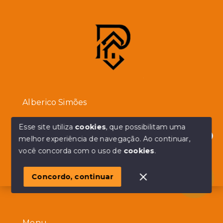
Alberico Simões
Esse site utiliza
cookies
, que possibilitam uma
(11) 94932-2215
melhor experiência de navegação.
Ao continuar,
Ver e-mail
Olá! em posso ajudar?
você concorda com o uso de
cookies
.
Consultor imobiliário
CRECI:
182315-F
Concordo, continuar
Menu