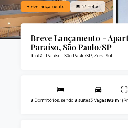
Breve lançamento
47
Fotos
Breve Lançamento - Apar
Paraíso, São Paulo/SP
Ibiatã -
Paraíso - São Paulo/SP, Zona Sul
3
Dormitórios, sendo
3
suítes
3 Vagas
183 m²
(
Pr