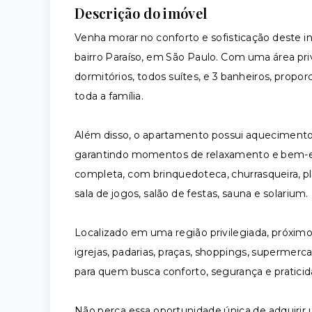
Descrição do imóvel
Venha morar no conforto e sofisticação deste i
bairro Paraíso, em São Paulo. Com uma área pr
dormitórios, todos suítes, e 3 banheiros, prop
toda a família.
Além disso, o apartamento possui aquecimento
garantindo momentos de relaxamento e bem-es
completa, com brinquedoteca, churrasqueira, pla
sala de jogos, salão de festas, sauna e solarium.
Localizado em uma região privilegiada, próximo 
igrejas, padarias, praças, shoppings, supermerc
para quem busca conforto, segurança e praticida
Não perca essa oportunidade única de adquirir 