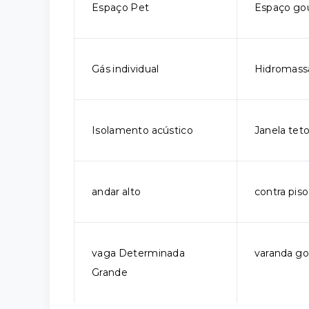
Espaço Pet
Espaço go
Gás individual
Hidromas
Isolamento acústico
Janela tet
andar alto
contra piso
vaga Determinada
varanda g
Grande