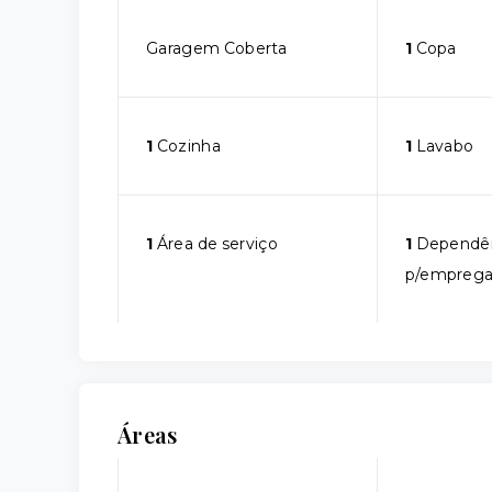
Garagem Coberta
1
Copa
1
Cozinha
1
Lavabo
1
Área de serviço
1
Dependê
p/empreg
Áreas