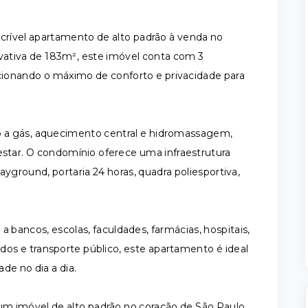
ncrível apartamento de alto padrão à venda no
ivativa de 183m², este imóvel conta com 3
orcionando o máximo de conforto e privacidade para
 a gás, aquecimento central e hidromassagem,
tar. O condomínio oferece uma infraestrutura
yground, portaria 24 horas, quadra poliesportiva,
a bancos, escolas, faculdades, farmácias, hospitais,
ados e transporte público, este apartamento é ideal
de no dia a dia.
um imóvel de alto padrão no coração de São Paulo.