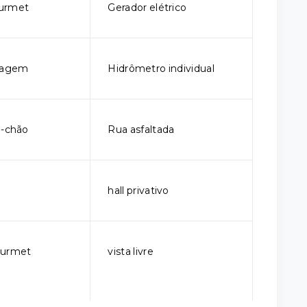
urmet
Gerador elétrico
sagem
Hidrômetro individual
o-chão
Rua asfaltada
hall privativo
ourmet
vista livre